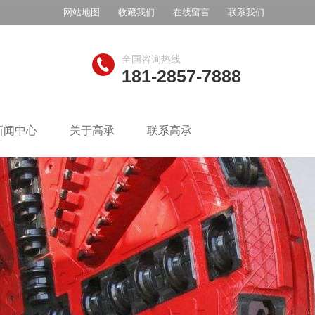
网站地图
收藏我们
在线留言
联系我们
全国咨询热线
181-2857-7888
新闻中心
关于高承
联系高承