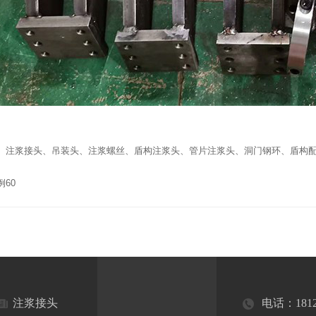
、注浆接头、吊装头、注浆螺丝、盾构注浆头、管片注浆头、洞门钢环、盾构
60
注浆接头
电话：
181