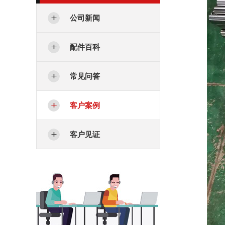
公司新闻
配件百科
常见问答
客户案例
客户见证