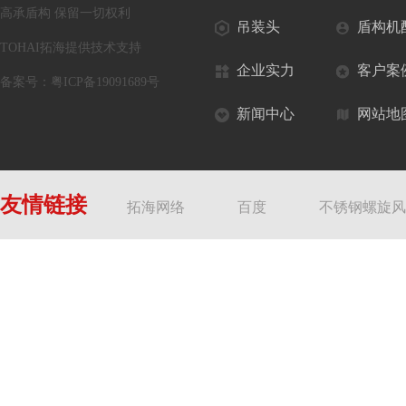
高承盾构 保留一切权利
吊装头
盾构机
TOHAI拓海提供技术支持
企业实力
客户案
备案号：
粤ICP备19091689号
新闻中心
网站地
友情链接
拓海网络
百度
不锈钢螺旋风