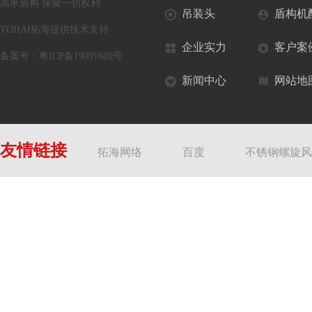
高承盾构 保留一切权利
吊装头
盾构机
TOHAI拓海提供技术支持
企业实力
客户案
备案号：
粤ICP备19091689号
新闻中心
网站地
友情链接
拓海网络
百度
不锈钢螺旋风