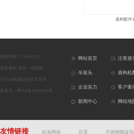
盾构配件8
盾构配件
版权所有 © 2016-2019
网站首页
注浆接
高承盾构 保留一切权利
吊装头
盾构机
TOHAI拓海提供技术支持
企业实力
客户案
备案号：
粤ICP备19091689号
新闻中心
网站地
友情链接
拓海网络
百度
不锈钢螺旋风