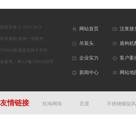
版权所有 © 2016-2019
网站首页
注浆接
高承盾构 保留一切权利
吊装头
盾构机
TOHAI拓海提供技术支持
企业实力
客户案
备案号：
粤ICP备19091689号
新闻中心
网站地
友情链接
拓海网络
百度
不锈钢螺旋风