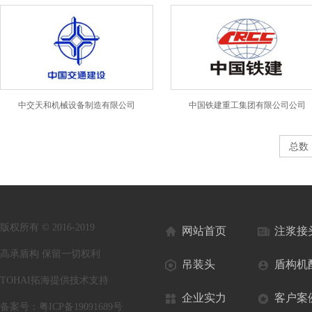
中交天和机械设备制造有限公司
中国铁建重工集团有限公司公司
总数
版权所有 © 2016-2019
网站首页
注浆接
高承盾构 保留一切权利
吊装头
盾构机
TOHAI拓海提供技术支持
企业实力
客户案
备案号：
粤ICP备19091689号