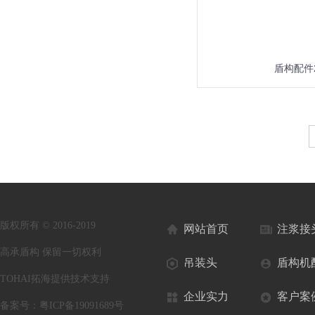
盾构配件
版权所有 © 2016-2019
网站首页
注浆接
高承盾构 保留一切权利
吊装头
盾构机
TOHAI拓海提供技术支持
企业实力
客户案
备案号：
粤ICP备19091689号