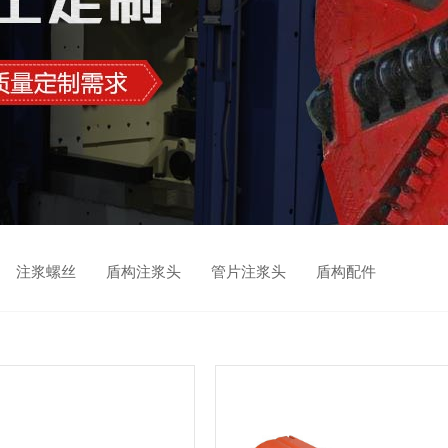
 注浆螺丝 盾构注浆头 管片注浆头 盾构配件