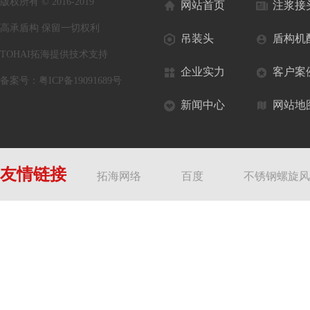
版权所有 © 2016-2019
网站首页
注浆接
高承盾构 保留一切权利
吊装头
盾构机
TOHAI拓海提供技术支持
企业实力
客户案
备案号：
粤ICP备19091689号
新闻中心
网站地
友情链接
拓海网络
百度
不锈钢螺旋风